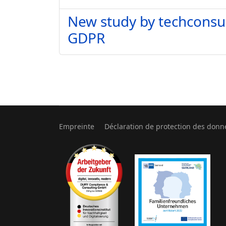
New study by techconsul
GDPR
Empreinte
Déclaration de protection des donn