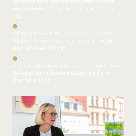
Sie wissen nicht, was passiert, wenn morgen
eine Behördenanfrage auf Ihrem Schreibtisch
liegt.
Wie bereits bei DORA, NIS2, KI-Verordnung:
Pflichten kommen schneller dazu, als Sie die
alten umsetzen können.
Als Geschäftsführer haften Sie persönlich. Aber
Sie haben keine Dokumentation, die Sie im
Ernstfall schützt.