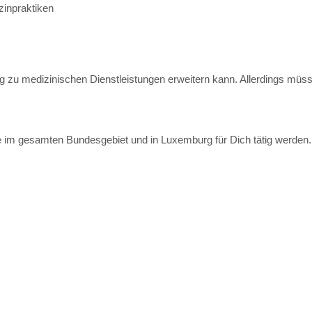
inpraktiken
g zu medizinischen Dienstleistungen erweitern kann. Allerdings müs
e im gesamten Bundesgebiet und in Luxemburg für Dich tätig werden. 
 Checkliste: Was gilt für den Datenschutz bei Bewerbungen?