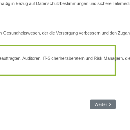
mäßig in Bezug auf Datenschutzbestimmungen und sichere Telemediz
tt im Gesundheitswesen, der die Versorgung verbessern und den Zugan
uftragten, Auditoren, IT-Sicherheitsberatern und Risk Managern, di
eschäftsgeräten
Nächster Beitrag:
Weiter