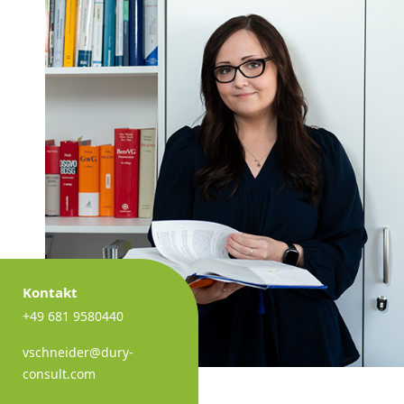
Kontakt
+49 681 9580440
vschneider@dury-
consult.com