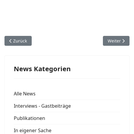
Vorheriger Beitrag: Telemedizin - Chancen und Risiken
Nächster Bei
Zurück
Weiter
News Kategorien
Alle News
Interviews - Gastbeiträge
Publikationen
In eigener Sache